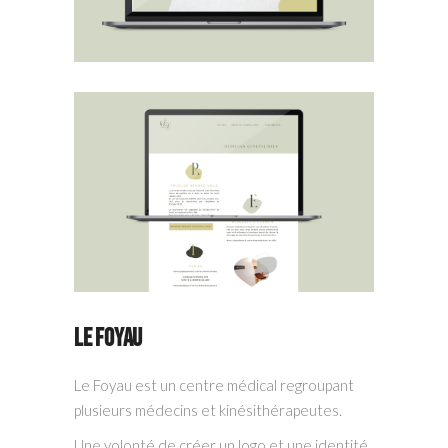
Le Foyau
Le Foyau est un centre médical regroupant
plusieurs médecins et kinésithérapeutes.
Une volonté de créer un logo et une identité